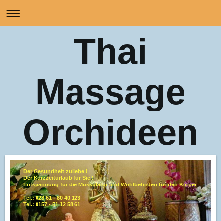
Thai
Massage
Orchideen
Der Gesundheit zuliebe !
Der Kurzzeiturlaub für Sie !
Entspannung für die Muskulatur und Wohlbefinden für den Körper
Tel.: 028 61 - 80 40 123
Tel.: 0157 - 51 12 58 61